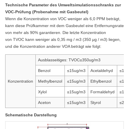
Technische Parameter des Umweltsimulationsschranks zur
VOC-Prüfung (Probenahme mit Gasbeutel)
Wenn die Konzentration von VOC weniger als 6,0 PPM beträgt,
kann diese Prüfkammer mit dem Gasbeutel eine Entfernungsrate
von mehr als 90% garantieren. Die letzte Konzentration
von TVOC kann weniger als 0,35 mg / m3 (350 μg / m3) liegen,
und die Konzentration anderer VOA beträgt wie folgt:
Ausblasseitiges: TVOC≤350ug/m3
Benzol
≤15ug/m3
Acetaldehyd
≤15u
Konzentration
Methylbenzol
≤15ug/m3
Ethylbenzol
≤15u
Xylol
≤15ug/m3
Formaldehyd
≤15u
Aceton
≤15ug/m3
Styrol
≤2ug
Schematische Darstellung