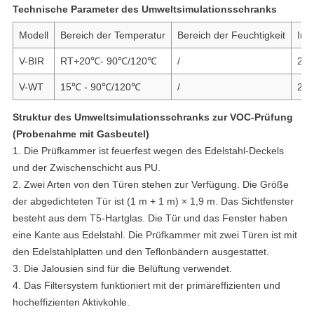
Technische Parameter des Umweltsimulationsschranks
Modell
Bereich der Temperatur
Bereich der Feuchtigkeit
Inn
V-BIR
RT+20℃- 90℃/120℃
/
24,
V-WT
15℃ - 90℃/120℃
/
21,
Struktur des Umweltsimulationsschranks zur VOC-Prüfung
(Probenahme mit Gasbeutel)
1. Die Prüfkammer ist feuerfest wegen des Edelstahl-Deckels
und der Zwischenschicht aus PU.
2. Zwei Arten von den Türen stehen zur Verfügung. Die Größe
der abgedichteten Tür ist (1 m + 1 m) × 1,9 m. Das Sichtfenster
besteht aus dem T5-Hartglas. Die Tür und das Fenster haben
eine Kante aus Edelstahl. Die Prüfkammer mit zwei Türen ist mit
den Edelstahlplatten und den Teflonbändern ausgestattet.
3. Die Jalousien sind für die Belüftung verwendet.
4. Das Filtersystem funktioniert mit der primäreffizienten und
hocheffizienten Aktivkohle.